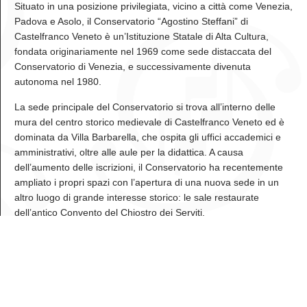
Situato in una posizione privilegiata, vicino a città come Venezia,
Padova e Asolo, il Conservatorio “Agostino Steffani” di
Castelfranco Veneto è un’Istituzione Statale di Alta Cultura,
fondata originariamente nel 1969 come sede distaccata del
Conservatorio di Venezia, e successivamente divenuta
autonoma nel 1980.
La sede principale del Conservatorio si trova all’interno delle
mura del centro storico medievale di Castelfranco Veneto ed è
dominata da Villa Barbarella, che ospita gli uffici accademici e
amministrativi, oltre alle aule per la didattica. A causa
dell’aumento delle iscrizioni, il Conservatorio ha recentemente
ampliato i propri spazi con l’apertura di una nuova sede in un
altro luogo di grande interesse storico: le sale restaurate
dell’antico Convento del Chiostro dei Serviti.
Diritto allo studio
Le attività didattiche, artistiche e istituzionali del Conservatorio
“Agostino Steffani” si fondano sul quadro normativo dell’Alta
Formazione Artistica, Musicale e Coreutica (AFAM), così come
definito dalla Legge 21 dicembre 1999, n. 508, e dal successivo