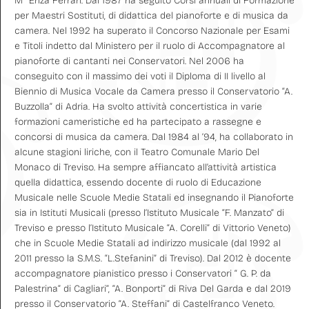
M° Enza Ferrari. Dal 1987 ha seguito Corsi annuali di Formazione
per Maestri Sostituti, di didattica del pianoforte e di musica da
camera. Nel 1992 ha superato il Concorso Nazionale per Esami
e Titoli indetto dal Ministero per il ruolo di Accompagnatore al
pianoforte di cantanti nei Conservatori. Nel 2006 ha
conseguito con il massimo dei voti il Diploma di II livello al
Biennio di Musica Vocale da Camera presso il Conservatorio “A.
Buzzolla” di Adria. Ha svolto attività concertistica in varie
formazioni cameristiche ed ha partecipato a rassegne e
concorsi di musica da camera. Dal 1984 al ’94, ha collaborato in
alcune stagioni liriche, con il Teatro Comunale Mario Del
Monaco di Treviso. Ha sempre affiancato all’attività artistica
quella didattica, essendo docente di ruolo di Educazione
Musicale nelle Scuole Medie Statali ed insegnando il Pianoforte
sia in Istituti Musicali (presso l’Istituto Musicale “F. Manzato” di
Treviso e presso l’Istituto Musicale “A. Corelli” di Vittorio Veneto)
che in Scuole Medie Statali ad indirizzo musicale (dal 1992 al
2011 presso la S.M.S. “L.Stefanini” di Treviso). Dal 2012 è docente
accompagnatore pianistico presso i Conservatori “ G. P. da
Palestrina” di Cagliari”, “A. Bonporti” di Riva Del Garda e dal 2019
presso il Conservatorio “A. Steffani” di Castelfranco Veneto.