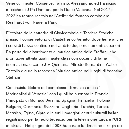
Veneto, Trieste, Conselve, Tarvisio, Alessandria, ed ha inciso
musiche di J.Ph.Rameau per la Radio Vaticana. Nel 2017 e
2022 ha tenuto recitals nell’Atelier del famoso cembalaro
Reinhardt von Nagel a Parigi.
E’ titolare della cattedra di Clavicembalo e Tastiere Storiche
presso il conservatorio di Castelfranco Veneto, dove tiene anche
i corsi di basso continuo nell’ambito degli ordinamenti superiori.
Fa parte del dipartimento di musica antica dello Steffani, che
promuove attività quali masterclass con docenti di fama
internazionale come J.M.Quintana, Alfredo Bernardini, Walter
Testolin e cura la rassegna “Musica antica nei luoghi di Agostino
Steffani”
Continuista titolare del complesso di musica antica “I
Madrigalisti di Venezia” con i quali ha suonato in Francia,
Principato di Monaco, Austria, Spagna, Finlandia, Polonia,
Bulgaria, Germania, Svizzera, Ungheria, Turchia, Tunisia,
Messico, Egitto, Cipro e in tutti i maggiori centri culturali italiani,
registrando per la radio tedesca, per la televisione turca e l’ORF
austriaca. Nel giugno del 2008 ha curato la direzione e regia de