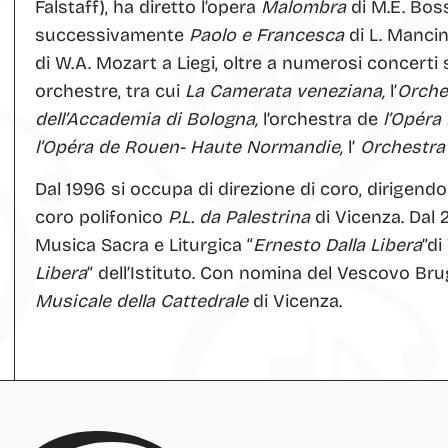
Falstaff), ha diretto l’opera
Malombra
di M.E. Bos
successivamente
Paolo e Francesca
di L. Mancin
di W.A. Mozart a Liegi, oltre a numerosi concerti sin
orchestre, tra cui
La Camerata veneziana,
l’
Orche
dell’Accademia di Bologna,
l’orchestra de
l’Opéra
l’Opéra de Rouen- Haute Normandie,
l’
Orchestra
Dal 1996 si occupa di direzione di coro, dirigendo
coro polifonico
P.L. da Palestrina
di Vicenza. Dal 
Musica Sacra e Liturgica “
Ernesto Dalla Libera
”di
Libera
” dell’Istituto. Con nomina del Vescovo Bru
Musicale della Cattedrale
di Vicenza.