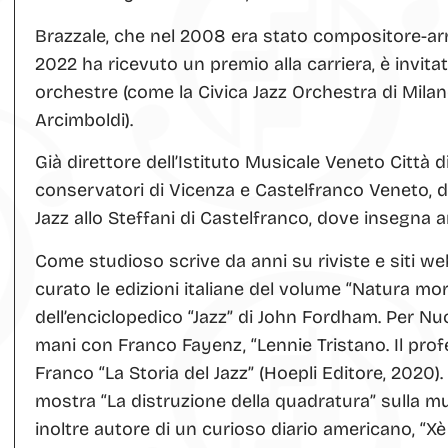
Brazzale, che nel 2008 era stato compositore-arra
2022 ha ricevuto un premio alla carriera, è invit
orchestre (come la Civica Jazz Orchestra di Milano
Arcimboldi).
Già direttore dell’Istituto Musicale Veneto Città d
conservatori di Vicenza e Castelfranco Veneto, dal
Jazz allo Steffani di Castelfranco, dove insegna 
Come studioso scrive da anni su riviste e siti web 
curato le edizioni italiane del volume “Natura mo
dell’enciclopedico “Jazz” di John Fordham. Per Nuo
mani con Franco Fayenz, “Lennie Tristano. Il pro
Franco “La Storia del Jazz” (Hoepli Editore, 2020)
mostra “La distruzione della quadratura” sulla mus
inoltre autore di un curioso diario americano, “Xè 