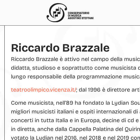
Riccardo Brazzale
Riccardo Brazzale è attivo nel campo della music
didatta, studioso e soprattutto come musicista di
lungo responsabile della programmazione musicale 
teatroolimpico.vicenza.it/
; dal 1996 è direttore art
Come musicista, nell’89 ha fondato la Lydian So
migliori musicisti italiani e ospiti internazionali di
concerti in tutta Italia e in Europa, decine di cd e
in diretta, anche dalla Cappella Palatina del Quirina
votato la Lydian nel 2016, nel 2018 e nel 2019 co