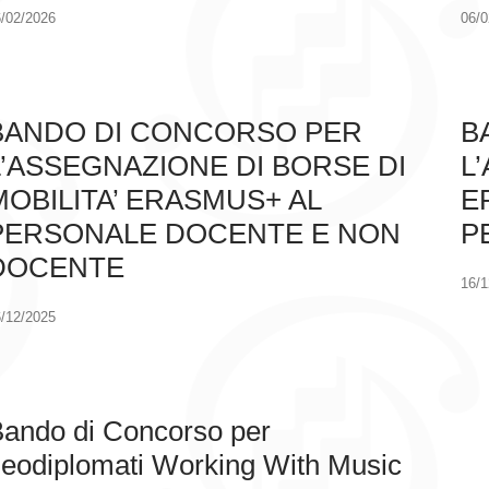
/02/2026
06/0
BANDO DI CONCORSO PER
B
L’ASSEGNAZIONE DI BORSE DI
L
MOBILITA’ ERASMUS+ AL
E
PERSONALE DOCENTE E NON
P
DOCENTE
16/1
/12/2025
ando di Concorso per
eodiplomati Working With Music