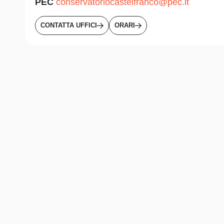
PEC
conservatoriocastelfranco@pec.it
CONTATTA UFFICI
ORARI