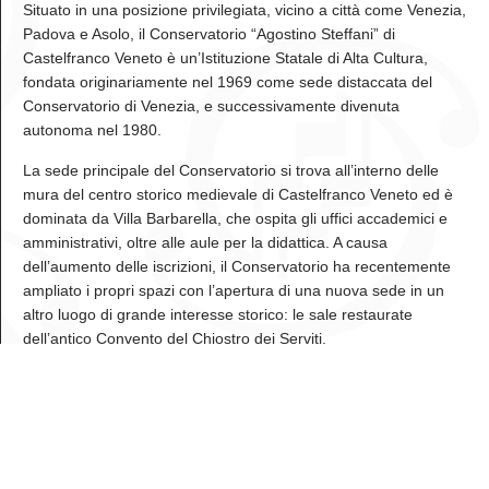
Situato in una posizione privilegiata, vicino a città come Venezia,
Padova e Asolo, il Conservatorio “Agostino Steffani” di
Castelfranco Veneto è un’Istituzione Statale di Alta Cultura,
fondata originariamente nel 1969 come sede distaccata del
Conservatorio di Venezia, e successivamente divenuta
autonoma nel 1980.
La sede principale del Conservatorio si trova all’interno delle
mura del centro storico medievale di Castelfranco Veneto ed è
dominata da Villa Barbarella, che ospita gli uffici accademici e
amministrativi, oltre alle aule per la didattica. A causa
dell’aumento delle iscrizioni, il Conservatorio ha recentemente
ampliato i propri spazi con l’apertura di una nuova sede in un
altro luogo di grande interesse storico: le sale restaurate
dell’antico Convento del Chiostro dei Serviti.
Diritto allo studio
Le attività didattiche, artistiche e istituzionali del Conservatorio
“Agostino Steffani” si fondano sul quadro normativo dell’Alta
Formazione Artistica, Musicale e Coreutica (AFAM), così come
definito dalla Legge 21 dicembre 1999, n. 508, e dal successivo