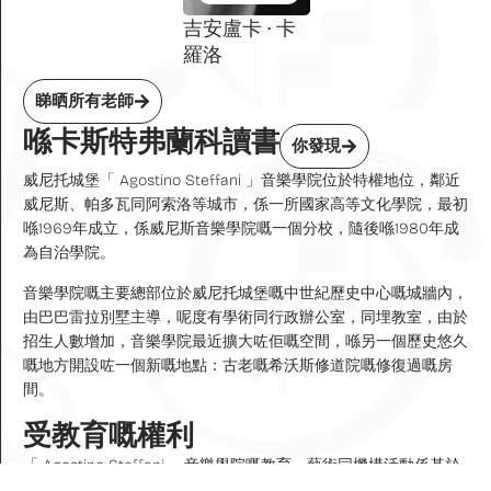
吉安盧卡 · 卡
羅洛
睇晒所有老師
喺卡斯特弗蘭科讀書
你發現
威尼托城堡「 Agostino Steffani 」音樂學院位於特權地位，鄰近
威尼斯、帕多瓦同阿索洛等城市，係一所國家高等文化學院，最初
喺1969年成立，係威尼斯音樂學院嘅一個分校，隨後喺1980年成
為自治學院。
音樂學院嘅主要總部位於威尼托城堡嘅中世紀歷史中心嘅城牆內，
由巴巴雷拉別墅主導，呢度有學術同行政辦公室，同埋教室，由於
招生人數增加，音樂學院最近擴大咗佢嘅空間，喺另一個歷史悠久
嘅地方開設咗一個新嘅地點：古老嘅希沃斯修道院嘅修復過嘅房
間。
受教育嘅權利
「 Agostino Steffani 」音樂學院嘅教育、藝術同機構活動係基於
高級藝術、音樂同編舞教育（ AFAM ）嘅監管框架，呢個係由