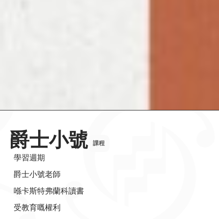
爵士小號
課程
學習週期
爵士小號老師
喺卡斯特弗蘭科讀書
受教育嘅權利