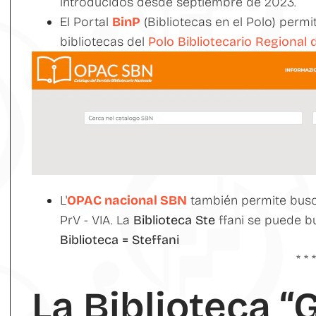
introducidos desde septiembre de 2023.
El Portal
BinP
(Bibliotecas en el Polo) perm
bibliotecas del
Polo Bibliotecario Regional 
L'
OPAC nacional SBN
también permite buscar
PrV - VIA.
La
Biblioteca Ste
ffani se puede b
Biblioteca = Steffani
* * 
La Biblioteca “