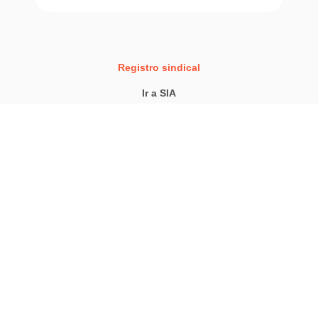
Registro sindical
Ir a SIA
Registro oficial
Junta de evaluación
Administración transparente
Registro de proveedores
Anuncios de concursos
Política de cookies
Mecanismo de retroalimentación
Conservatorio di musica Agostino Steffani Via San Giacomo 1 - 31033 Castelfranco Veneto