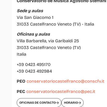
Conservatorio de Música Agostino Steffani
Sede y aulas
Via San Giacomo 1
31033 Castelfranco Veneto (TV) - Italia
Oficinas y aulas
Villa Barbarella, via Garibaldi 25
31033 Castelfranco Veneto (TV)
Italia
+39 0423 495170
+39 0423 492984
PEO
conservatoriocastelfranco@conscfv.it
PEC
conservatoriocastelfranco@pec.it
OFICINAS DE CONTACTO
HORARIO