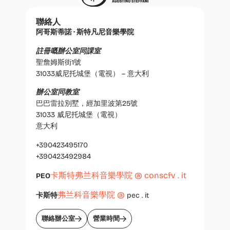
聯絡人
阿哥斯蒂諾 · 斯特凡尼音樂學院
註冊嘅辦公室同課室
聖詹姆斯街1號
31033威尼托城堡（電視） – 意大利
辦公室同教室
巴巴雷拉別墅，經加里波第25號
31033 威尼托城堡（電視）
意大利
+390423495170
+390423492984
卡斯特弗兰科音樂學院 @ conscfv . it
PEO
弗兰科音樂學院 @
卡斯特
pec . it
聯絡辦公室
營業時間