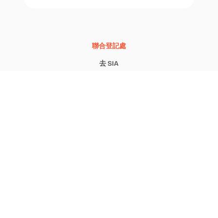
聯合登記處
去 SIA
公告板
評估單位
透明行政
供應商登記
競爭通知
Cookie 政策
反饋機制
阿哥斯蒂諾 · 斯特凡尼音樂學院，通過聖賈科莫 1 – 31033卡斯特弗蘭科威尼托（電視） – 意大利