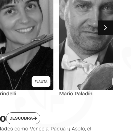
FLAUTA
VIOLA
Mario Paladín
Lino B
co
DESCUBRA
udades como Venecia, Padua y Asolo, el