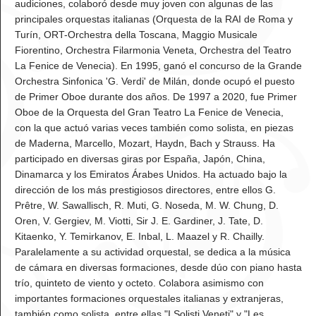
audiciones, colaboró desde muy joven con algunas de las
principales orquestas italianas (Orquesta de la RAI de Roma y
Turín, ORT-Orchestra della Toscana, Maggio Musicale
Fiorentino, Orchestra Filarmonia Veneta, Orchestra del Teatro
La Fenice de Venecia). En 1995, ganó el concurso de la Grande
Orchestra Sinfonica 'G. Verdi' de Milán, donde ocupó el puesto
de Primer Oboe durante dos años. De 1997 a 2020, fue Primer
Oboe de la Orquesta del Gran Teatro La Fenice de Venecia,
con la que actuó varias veces también como solista, en piezas
de Maderna, Marcello, Mozart, Haydn, Bach y Strauss. Ha
participado en diversas giras por España, Japón, China,
Dinamarca y los Emiratos Árabes Unidos. Ha actuado bajo la
dirección de los más prestigiosos directores, entre ellos G.
Prêtre, W. Sawallisch, R. Muti, G. Noseda, M. W. Chung, D.
Oren, V. Gergiev, M. Viotti, Sir J. E. Gardiner, J. Tate, D.
Kitaenko, Y. Temirkanov, E. Inbal, L. Maazel y R. Chailly.
Paralelamente a su actividad orquestal, se dedica a la música
de cámara en diversas formaciones, desde dúo con piano hasta
trío, quinteto de viento y octeto. Colabora asimismo con
importantes formaciones orquestales italianas y extranjeras,
también como solista, entre ellas "I Solisti Veneti" y "Les