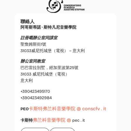
聯絡人
阿哥斯蒂諾 · 斯特凡尼音樂學院
註冊嘅辦公室同課室
聖詹姆斯街1號
31033威尼托城堡（電視） – 意大利
辦公室同教室
巴巴雷拉別墅，經加里波第25號
31033 威尼托城堡（電視）
意大利
+390423495170
+390423492984
卡斯特弗兰科音樂學院 @ conscfv . it
PEO
弗兰科音樂學院 @
卡斯特
pec . it