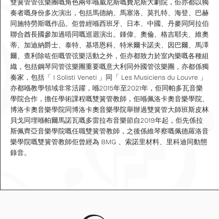
雙簧管管弦樂團嘅角色兩年喺威尼斯嘅費尼斯大劇院，佢亦都以獨
奏者嘅身份多次演出，包括馬德納、馬塞洛、莫扎特、海登、巴赫
同施特勞斯嘅作品。佢曾經喺西班牙、日本、中國、丹麥同阿拉伯
聯合酋長國參加過唔同嘅巡迴演出。鍾偉、奧倫、格吉耶夫、維奧
蒂、加迪納爵士、泰特、基塔恩科、特米爾卡諾夫、因巴爾、馬澤
爾、查利除咗佢嘅管弦樂活動之外，佢亦都致力於室內樂嘅各種組
織，包括鋼琴同管弦樂團重要嘅意大利同外國管弦樂團，亦都係獨
奏家，包括「 I Solisti Veneti 」同「 Les Musiciens du Louvre 」
亦都喺教學領域非常活躍，喺2015年至2021年，佢同帕多瓦音樂
學院合作，擔任學術課程嘅雙簧管教師，佢喺佩洛卡奧音樂學院、
博洛卡奧音樂學院同博洛卡奧音樂學院舉辦過雙簧管大師班斯皮林
貝戈同埋喺帕爾馬諾瓦嘅多雷拉布音樂節自2019年起，佢先係拉
斯佩齊亞音樂學院嘅任職雙簧管教師，之後係維琴察嘅佩德羅洛音
樂學院嘅雙簧管教師佢曾經為 BMG 、索諾里材料、里科迪同動態
錄音。