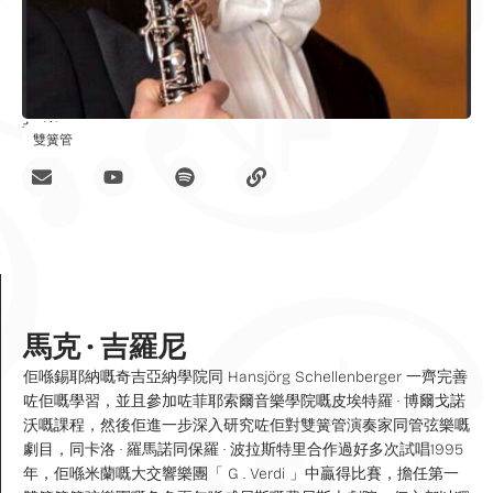
教導
雙簧管
馬克 · 吉羅尼
佢喺錫耶納嘅奇吉亞納學院同 Hansjörg Schellenberger 一齊完善
咗佢嘅學習，並且參加咗菲耶索爾音樂學院嘅皮埃特羅 · 博爾戈諾
沃嘅課程，然後佢進一步深入研究咗佢對雙簧管演奏家同管弦樂嘅
劇目，同卡洛 · 羅馬諾同保羅 · 波拉斯特里合作過好多次試唱1995
年，佢喺米蘭嘅大交響樂團「 G . Verdi 」中贏得比賽，擔任第一