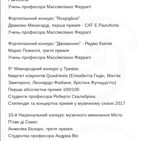
Учень професора Массіміліано Ферраті
Фортепіанний конкурс "Rospigliosi"
Джакомо Менегарді
, перша премія - CAT E Pianoforte
Учень професора Массіміліано Ферраті
Фортепіанний конкурс "Джованніні" - Реджо Емілія
Марко Помеллі
, третя премія
Учень професора Массіміліано Ферраті
9^ Міжнародний конкурс у Тревізо
Квартет кларнетів Quadriesis (Елізабетта Гедін, Маттіа
Зампероні, Леонардо Фіабане, Крістіна Фугаццотто
)
Перша абсолютна премія 100/100
Студенти професора Роберто Скалабріна
Стипендія та концертна премія у музичному сезоні 2017
10-й Національний конкурс музичного виконання Місто
П'єве ді Сакко.
Анжеліка Біскаро
, третя премія
Студентка професора Андреа Віо