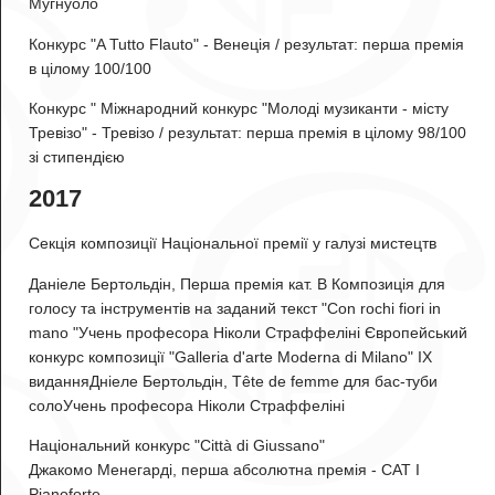
Мугнуоло
Конкурс "A Tutto Flauto" - Венеція / результат: перша премія
в цілому 100/100
Конкурс " Міжнародний конкурс "Молоді музиканти - місту
Тревізо" - Тревізо / результат: перша премія в цілому 98/100
зі стипендією
2017
Секція композиції Національної премії у галузі мистецтв
Даніеле Бертольдін
, Перша премія кат. B Композиція для
голосу та інструментів на заданий текст "Con rochi fiori in
mano "Учень професора Ніколи Страффеліні Європейський
конкурс композиції "Galleria d'arte Moderna di Milano" IX
виданняДніеле Бертольдін, Tête de femme для бас-туби
солоУчень професора Ніколи Страффеліні
Національний конкурс "Città di Giussano"
Джакомо Менегарді
, перша абсолютна премія - CAT I
Pianoforte