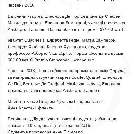
червень 2016
Багряний квартет: Елеонора Де Пої, Беатріче Де Стефані,
Матильда Черутті, Елеонора Домініанні,
учениці професора
Альберто Віанелло: Перша абсолютна премія 99/100 кат. E
Квартет Quadriesis: Елізабетта Гедін, Маттіа Зампероні,
Леонардо Фіабане, Крістіна Фугаццотто
, студенти
професора Роберто Скалабріна: Перша абсолютна премія
98/100 кат. G Premio Crescendo - Флоренція
Червень 2016, Перша абсолютна премія та премія Фаруллі
за найкращий струнний квартет
Scarlet Quartet: Елеонора
Де Пої, Беатріче Де Стефані, Матільда Черутті, Елеонора
Домініанні
, учні професора Альберто Віанелло
Майстер-клас з Пітером-Лукасом Графом, Cantù
Анна Крестані
, флейта
Пройшли відбір для участі в якості студента (обмежена
кількість - 10 кандидатів). 7-8 травня 2016
Студентка професора Анни Тірінделлі