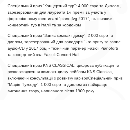
Спеціальний приз "Концертний тур": 4 000 євро та Диплом,
зарезервований для лауреата 1-ї премії за участь у
фортепіанному фестивалі "piano|fvg 2017", включаючи
концертний тур в Італії та за кордоном
Спеціальний приз "Запис компакт-диску": 2 000 євро та
диплом, зарезервований для володаря 1-го призу за запис
аудіо-CD у 2017 році - технічний партнер Fazioli Pianoforti
та концертний зал Fazioli Concert Hall
Спеціальний приз KNS CLASSICAL: цифрова публікація та
розповсюдження компакт-диску лейблом KNS Classica,
включаючи консультації з розвитку кар'єриСпеціальний приз
"Марія Пукседу": 1 000 євро та диплом за найкраще
виконання твору, написаного після 1900 року
ex-aequo: С. Рахманінов, Соната № 2 op. 36 (1913/1931)
31-й Міжнародний конкурс молодих оперних співаків
"Ісмаеле Вольтоліні"
Мікела Сордон
, студентка класу співу
професора Рінальдо 3-я премія 9-й Національний конкурс
музичного виконання "Città di Piove di Sacco"