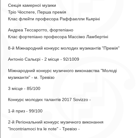
Секція камерної музики
Тріо Чіоспеге
, Перша премія
Клас флейти професора Раффаелли Кьяріні
Андреа Тессаротто
, фортепіано
Клас фортепіано професора Массімо Ламбертіні
8-й Міжнародний конкурс молодих музикантів "Премія"
Антоніо Сальєрі
- 2 місце - 92/1009
Міжнародний конкурс музичного виконавства "Молоді
музиканти" - м. Тревізо
3 місце - 85/100
Конкурс молодих талантів 2017 Sovizzo -
1-й приз - 99/100
2-й Регіональний конкурс музичного виконання
"Incontriamoci tra le note" - Тревізо -