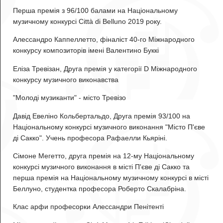
Перша премія з 96/100 балами на Національному
музичному конкурсі Città di Belluno 2019 року.
Алессандро Каппеллетто
, фіналіст 40-го Міжнародного
конкурсу композиторів імені Валентино Буккі
Еліза Тревізан
, Друга премія у категорії D Міжнародного
конкурсу музичного виконавства
"Молоді музиканти" - місто Тревізо
Давід Евеліно Кольбертальдо
, Друга премія 93/100 на
Національному конкурсі музичного виконання "Місто П'єве
ді Сакко". Учень професора Рафаелли Кьяріні.
Сімоне Мегетто
, друга премія на 12-му Національному
конкурсі музичного виконання в місті П'єве ді Сакко та
перша премія на Національному музичному конкурсі в місті
Беллуно, студентка професора Роберто Скалабріна.
Клас арфи професорки Алессандри Пенітенті