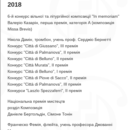
2018
6-й конкурс вільної та літургійної композиції "In memoriam"
Валеріо Казарін
, перша премія, категорія А (композиція
Missa Brevis)
Нікола Дамін
, тромбон, учень проф. Серджіо Бернетті
Конкурс "Città di Giussano", III премія
Конкурс "Città di Palmanova", II премія
Конкурс "Città di Belluno", II премія
Конкурс "Città Murata", II премія
Конкурс "Città di Belluno", I премія
Конкурс "Città di Piove di Sacco", II премія
Конкурс "Città di Palmanova", III премія
Конкурси "Laszlo Spezzaferri", II премія
Національна премія мистецтв
розділ Композиція
Даніеле Бертольдін, Сімоне Тонін
Франческо Фемія
, флейта, учень професора Джованні