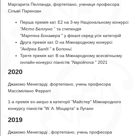
Маргарита Пелланда, фортепіано, учениця професора
Сільвії Парензан
Перша премія кат. E2 на 3-му Національному конкурсі
"Місто Беллуно
" та стипендія
"Мартіна Бонавера
" у фіналі серед усіх категорій
Друга премія кат. D на Міжнародному конкурсі
"Андреа Балді
" в Болоньї
Третя премія кат. B на Міжнародному всесвітньому
онлайн-конкурсі піаністів
"Napolinova
" 2021
2020
Джакомо Менегарді, фортепіано, учень професора
Массіміліано Ферраті
1-а премія ex-aequo в категорії "Майстер" Міжнародного
конкурсу піаністів "W. A. Моцарта" в Лугано
2019
Джакомо Менегарді
, фортепіано, учень професора