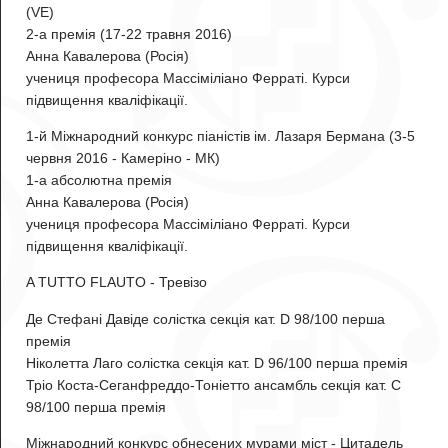
(VE)
2-а премія (17-22 травня 2016)
Анна Кавалерова
(Росія)
учениця професора Массіміліано Ферраті. Курси
підвищення кваліфікації.
1-й Міжнародний конкурс піаністів ім. Лазаря Бермана (3-5
червня 2016 - Камеріно - МК)
1-а абсолютна премія
Анна Кавалерова
(Росія)
учениця професора Массіміліано Ферраті. Курси
підвищення кваліфікації.
A TUTTO FLAUTO - Тревізо
Де Стефані Давіде солістка секція кат. D 98/100 перша
премія
Ніколетта Лаго
солістка секція кат. D 96/100 перша премія
Тріо Коста-Сеганфреддо-Тоніетто
ансамбль секція кат. C
98/100 перша премія
Міжнародний конкурс обнесених мурами міст - Цитадель