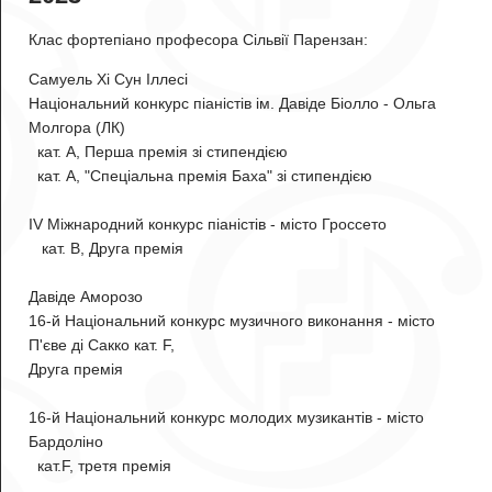
Клас фортепіано професора Сільвії Парензан:
Самуель Хі Сун Іллесі
Національний конкурс піаністів ім. Давіде Біолло - Ольга
Молгора (ЛК)
кат. А, Перша премія зі стипендією
кат. А, "Спеціальна премія Баха" зі стипендією
IV Міжнародний конкурс піаністів - місто Гроссето
кат. B, Друга премія
Давіде Аморозо
16-й Національний конкурс музичного виконання - місто
П'єве ді Сакко кат. F,
Друга премія
16-й Національний конкурс молодих музикантів - місто
Бардоліно
кат.F, третя премія