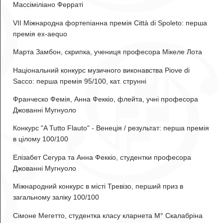
Массіміліано Ферраті
VII Міжнародна фортепіанна премія Città di Spoleto: перша
премія ex-aequo
Марта Замбон
, скрипка, учениця професора Мікеле Лота
Національний конкурс музичного виконавства Piove di
Sacco: перша премія 95/100, кат. струнні
Франческо Фемія
, Анна Феккіо, флейта, учні професора
Джованні Мугнуоло
Конкурс "A Tutto Flauto" - Венеція / результат: перша премія
в цілому 100/100
Елізабет Сегура та Анна Феккіо
, студентки професора
Джованні Мугнуоло
Міжнародний конкурс в місті Тревізо, перший приз в
загальному заліку 100/100
Сімоне Мегетто
, студентка класу кларнета М° Скалабріна