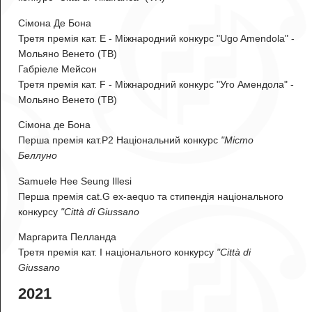
Сімона Де Бона
Третя премія кат. E - Міжнародний конкурс "Ugo Amendola" -
Мольяно Венето (ТВ)
Габріеле Мейсон
Третя премія кат. F - Міжнародний конкурс "Уго Амендола" -
Мольяно Венето (ТВ)
Сімона де Бона
Перша премія кат.P2 Національний конкурс
"Місто
Беллуно
Samuele Hee Seung Illesi
Перша премія cat.G ex-aequo та стипендія національного
конкурсу
"Città di Giussano
Маргарита Пелланда
Третя премія кат. I національного конкурсу
"Città di
Giussano
2021