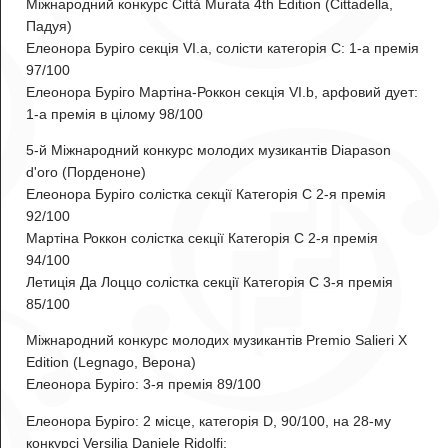
Міжнародний конкурс Città Murata 4th Edition (Cittadella,
Падуя)
Елеонора Буріго
секція VI.a, солісти категорія C: 1-а премія
97/100
Елеонора Буріго Мартіна-Роккон
секція VI.b, арфовий дует:
1-а премія в цілому 98/100
5-й Міжнародний конкурс молодих музикантів Diapason
d'oro (Порденоне)
Елеонора Буріго
солістка секції Категорія С 2-я премія
92/100
Мартіна Роккон
солістка секції Категорія С 2-я премія
94/100
Летиція Да Лоццо
солістка секції Категорія С 3-я премія
85/100
Міжнародний конкурс молодих музикантів Premio Salieri X
Edition (Legnago, Верона)
Елеонора Буріго
: 3-я премія 89/100
Елеонора Буріго
: 2 місце, категорія D, 90/100, на 28-му
конкурсі Versilia Daniele Ridolfi;