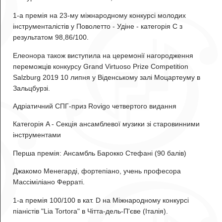
1-а премія на 23-му міжнародному конкурсі молодих
інструменталістів у Поволетто - Удіне - категорія C з
результатом 98,86/100.
Елеонора також виступила на церемонії нагородження
переможців конкурсу Grand Virtuoso Prize Competition
Salzburg 2019 10 липня у Віденському залі Моцартеуму в
Зальцбурзі.
Адріатичний СПГ-приз Rovigo четвертого видання
Категорія A - Секція ансамблевої музики зі старовинними
інструментами
Перша премія:
Ансамбль Барокко Стефані
(90 балів)
Джакомо Менегарді
, фортепіано, учень професора
Массіміліано Ферраті.
1-а премія 100/100 в кат. D на Міжнародному конкурсі
піаністів "Lia Tortora" в Чітта-дель-П'єве (Італія).