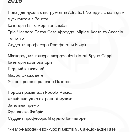
2016
Приз для духових інструментів Adriatic LNG вручає молодим
музикантам з Венето
Категорія B - камерні ансамблі
Тріо Чіоспеге
Петра Сеганфреддо, Міріам Коста та Алессія
Тоніетто
Студенти професора Раффаелли Кьяріні
Міжнародний конкурс акордеоністів імені Бруно Серрі
Категорія композиторів
Перший класичний
Мауро Скаджіанте
Учень професора Івано Патерно
Перша премія San Fedele Musica
живий виступ електронної музики
Загальна премія
Франческо Фабріс
Студент професора Мауріліо Каччаторе
4-й Міжнародний конкурс піаністів м. Сан-Дона-ді-П'яве