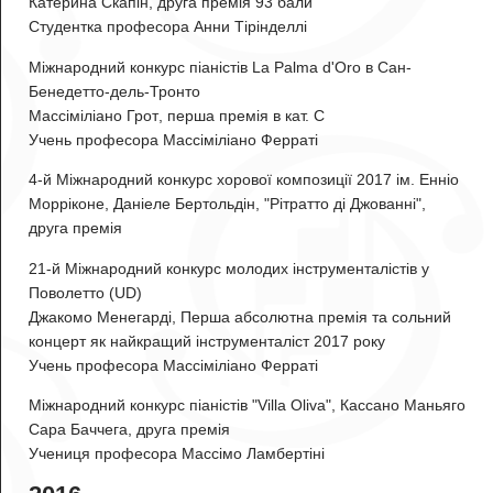
Катерина Скапін
, друга премія 93 бали
Студентка професора Анни Тірінделлі
Міжнародний конкурс піаністів La Palma d'Oro в Сан-
Бенедетто-дель-Тронто
Массіміліано Грот
, перша премія в кат. C
Учень професора Массіміліано Ферраті
4-й Міжнародний конкурс хорової композиції 2017 ім. Енніо
Морріконе,
Даніеле Бертольдін
, "Рітратто ді Джованні",
друга премія
21-й Міжнародний конкурс молодих інструменталістів у
Поволетто (UD)
Джакомо Менегарді
, Перша абсолютна премія та сольний
концерт як найкращий інструменталіст 2017 року
Учень професора Массіміліано Ферраті
Міжнародний конкурс піаністів "Villa Oliva", Кассано Маньяго
Сара Баччега
, друга премія
Учениця професора Массімо Ламбертіні