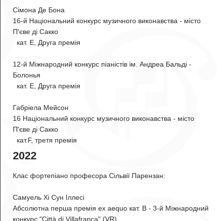
Сімона Де Бона
16-й Національний конкурс музичного виконавства - місто
П'єве ді Сакко
кат. E, Друга премія
12-й Міжнародний конкурс піаністів ім. Андреа Бальді -
Болонья
кат. E, Друга премія
Габріела Мейсон
16 Національний конкурс музичного виконавства - місто
П'єве ді Сакко
кат.F, третя премія
2022
Клас фортепіано професора Сільвії Парензан:
Самуель Хі Сун Іллесі
Абсолютна перша премія ex aequo кат. B - 3-й Міжнародний
конкурс "Città di Villafranca" (VR)