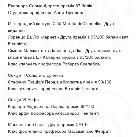
Елеонора Сормані
, третя премія 87 балів
Студентка професора Анни Тірінделлі
Міжнародний конкурс Città Murata di Cittadella - Друге
видання
Лоренцо Да Ліо кларнет - Друга премія з 93/100 балами кат.
E солісти.
Сімоне Маджетто та Лоренцо Да Ліо
- Друга премія дует
кларнетів кат. E - Камерна музика з 93/100 балами.
Клас кларнета професора Роберто Скалабрін.
Секція II Солісти-струнники
Стефано Граціолі
Перша абсолютна премія 99/100
Клас віолончелі професора Вітторіо Чекканті
Секція VI Арфа
Карраро Маддалена
Перша премія 95/100
Клас арфи професора Алессандри Пенітенті
Массіміліано Грот
- Друга премія CAT E
Клас фортепіано професора Массіміліано Ферраті