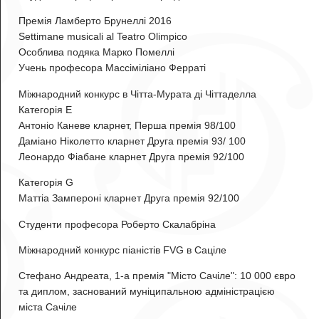
Премія Ламберто Брунеллі 2016
Settimane musicali al Teatro Olimpico
Особлива подяка
Марко Помеллі
Учень професора Массіміліано Ферраті
Міжнародний конкурс в Чітта-Мурата ді Чіттаделла
Категорія E
Антоніо Каневе
кларнет, Перша премія 98/100
Даміано Ніколетто
кларнет Друга премія 93/ 100
Леонардо Фіабане
кларнет Друга премія 92/100
Категорія G
Маттіа Зампероні
кларнет Друга премія 92/100
Студенти професора Роберто Скалабріна
Міжнародний конкурс піаністів FVG в Саціле
Стефано Андреата, 1-а премія "Місто Сачіле": 10 000 євро
та диплом, заснований муніципальною адміністрацією
міста Сачіле