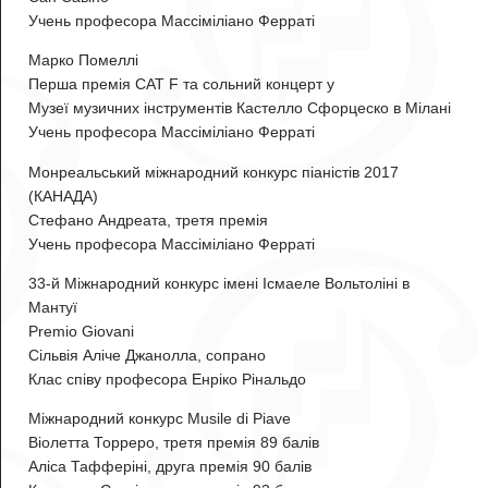
Учень професора Массіміліано Ферраті
Марко Помеллі
Перша премія CAT F та сольний концерт у
Музеї музичних інструментів Кастелло Сфорцеско в Мілані
Учень професора Массіміліано Ферраті
Монреальський міжнародний конкурс піаністів 2017
(КАНАДА)
Стефано Андреата
, третя премія
Учень професора Массіміліано Ферраті
33-й Міжнародний конкурс імені Ісмаеле Вольтоліні в
Мантуї
Premio Giovani
Сільвія Аліче Джанолла
, сопрано
Клас співу професора Енріко Рінальдо
Міжнародний конкурс Musile di Piave
Віолетта Торреро
, третя премія 89 балів
Аліса Тафферіні
, друга премія 90 балів