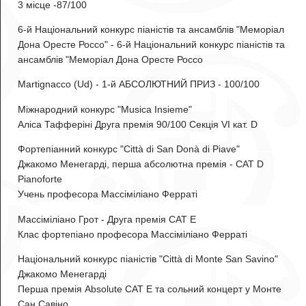
3 місце -87/100
6-й Національний конкурс піаністів та ансамблів "Меморіал
Дона Оресте Россо" - 6-й Національний конкурс піаністів та
ансамблів "Меморіал Дона Оресте Россо
Martignacco (Ud) - 1-й АБСОЛЮТНИЙ ПРИЗ - 100/100
Міжнародний конкурс "Musica Insieme"
Аліса Тафферіні Друга премія 90/100 Секція VI кат. D
Фортепіанний конкурс "Città di San Donà di Piave"
Джакомо Менегарді
, перша абсолютна премія - CAT D
Pianoforte
Учень професора Массіміліано Ферраті
Массіміліано Грот
- Друга премія CAT E
Клас фортепіано професора Массіміліано Ферраті
Національний конкурс піаністів "Città di Monte San Savino"
Джакомо Менегарді
Перша премія Absolute CAT E та сольний концерт у Монте
Сан Савіно