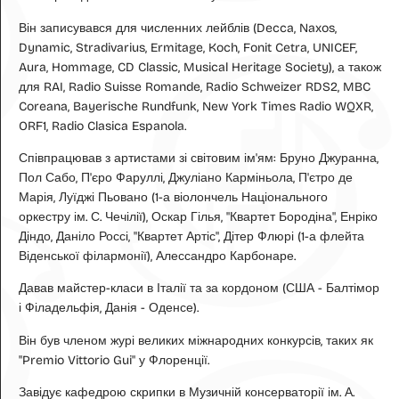
Він записувався для численних лейблів (Decca, Naxos,
Dynamic, Stradivarius, Ermitage, Koch, Fonit Cetra, UNICEF,
Aura, Hommage, CD Classic, Musical Heritage Society), а також
для RAI, Radio Suisse Romande, Radio Schweizer RDS2, MBC
Coreana, Bayerische Rundfunk, New York Times Radio WQXR,
ORF1, Radio Clasica Espanola.
Співпрацював з артистами зі світовим ім'ям: Бруно Джуранна,
Пол Сабо, П'єро Фаруллі, Джуліано Карміньола, П'єтро де
Марія, Луїджі Пьовано (1-а віолончель Національного
оркестру ім. С. Чечілії), Оскар Гілья, "Квартет Бородіна", Енріко
Діндо, Даніло Россі, "Квартет Артіс", Дітер Флюрі (1-а флейта
Віденської філармонії), Алессандро Карбонаре.
Давав майстер-класи в Італії та за кордоном (США - Балтімор
і Філадельфія, Данія - Оденсе).
Він був членом журі великих міжнародних конкурсів, таких як
"Premio Vittorio Gui" у Флоренції.
Завідує кафедрою скрипки в Музичній консерваторії ім. А.