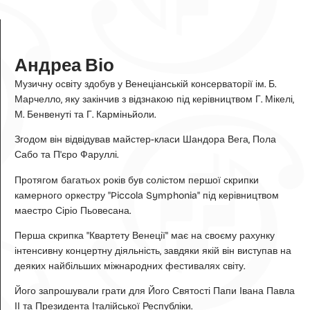
Андреа Віо
Музичну освіту здобув у Венеціанській консерваторії ім. Б.
Марчелло, яку закінчив з відзнакою під керівництвом Г. Мікелі,
М. Бенвенуті та Г. Карміньйоли.
Згодом він відвідував майстер-класи Шандора Вега, Пола
Сабо та П'єро Фаруллі.
Протягом багатьох років був солістом першої скрипки
камерного оркестру "Piccola Symphonia" під керівництвом
маестро Сіріо Пьовесана.
Перша скрипка "Квартету Венеції" має на своєму рахунку
інтенсивну концертну діяльність, завдяки якій він виступав на
деяких найбільших міжнародних фестивалях світу.
Його запрошували грати для Його Святості Папи Івана Павла
ІІ та Президента Італійської Республіки.