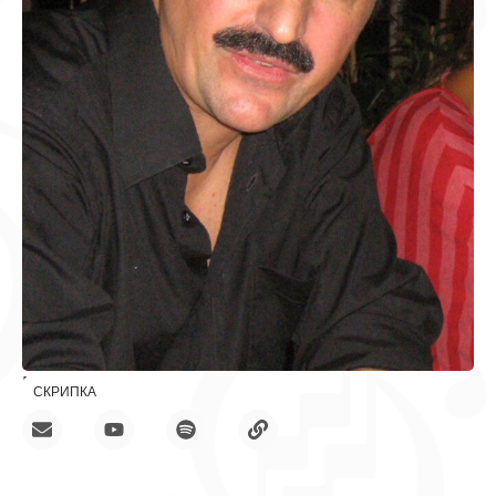
Вчення
СКРИПКА