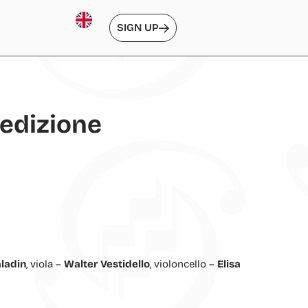
SIGN UP
 edizione
ladin
, viola –
Walter Vestidello
, violoncello –
Elisa