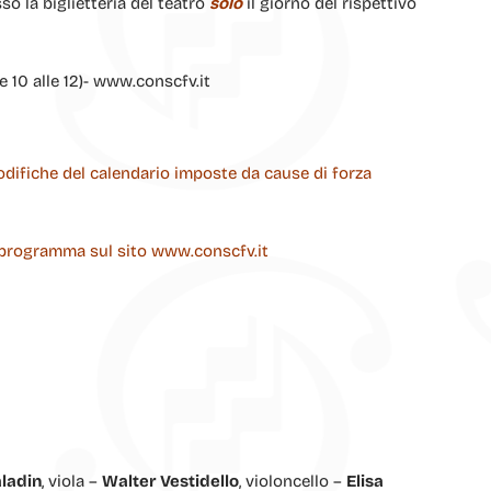
so la biglietteria del teatro
solo
il giorno del rispettivo
e 10 alle 12)- www.conscfv.it
 modifiche del calendario imposte da cause di forza
i programma sul sito www.conscfv.it
ladin
, viola –
Walter Vestidello
, violoncello –
Elisa