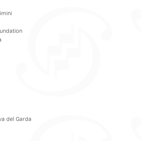
imini
oundation
a
va del Garda