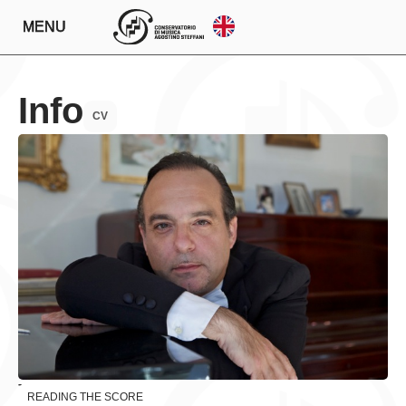
MENU
Info
CV
Teachings
READING THE SCORE