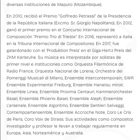
diversas instituciones de Maputo (Mozambique).
En 2010, recibió el Premio "Goffredo Petrassi" de la Presidencia
de la República Italiana (Excmo. Sr. Giorgio Napolitano). En 2012,
ganó el primer premio en el Concurso Internacional de
Composición "Premio Trio di Trieste". En 2016, representó a Italia
en la Tribuna Internacional de Compositores. En 2017, fue
galardonado con el 'Produktion Preis' en el Giga-Hertz Preis del
ZKM Karlsruhe. Su música es interpretada por solistas de
primer nivel e instituciones como: Orquesta Filarmónica de
Radio France, Orquesta Nacional de Lorena, Orchestra dei
Pomeriggi Musicali di Milano, Ensemble Intercontemporain, SWR
Ensemble Experimental Freiburg, Ensemble Hanatsu miroir,
Ensemble Linea, Ensemble Proxima Centauri, Kammerorchester
Basel, Ensemble Phoenix Basel, Ensemble Aleph, Ensemble
L'arsenale, Ensemble Algoritmo, Ensemble Sentieri Selvaggi,
Contempoartensemble, Ensemble Accroche Note, Coro Le Cris
de Paris, Coro Voix de Strass. Sus actividades como compositor,
investigador y profesor le llevan a trabajar regularmente en
Europa, Asia, Norteamérica y Australia.