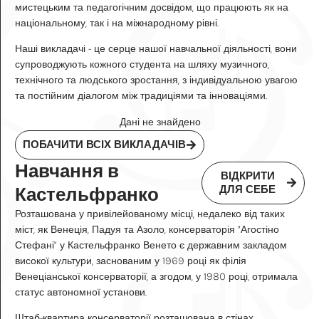
мистецьким та педагогічним досвідом, що працюють як на
національному, так і на міжнародному рівні.
Наші викладачі - це серце нашої навчальної діяльності, вони
супроводжують кожного студента на шляху музичного,
технічного та людського зростання, з індивідуальною увагою
та постійним діалогом між традиціями та інноваціями.
Дані не знайдено
ПОБАЧИТИ ВСІХ ВИКЛАДАЧІВ
Навчання в
ВІДКРИТИ
ДЛЯ СЕБЕ
Кастельфранко
Розташована у привілейованому місці, недалеко від таких
міст, як Венеція, Падуя та Азоло, консерваторія "Агостіно
Стефані" у Кастельфранко Венето є державним закладом
високої культури, заснованим у 1969 році як філія
Венеціанської консерваторії, а згодом, у 1980 році, отримала
статус автономної установи.
Штаб-квартира консерваторії розташована в стінах