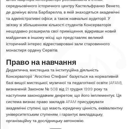
середньовічного історичного центру Кастельфранко Венето,
де домінує вілла Барбарелла, в якій знаходяться академічні
та адміністративні офіси, а також навчальні аудиторії. У
зв'язку зі збільшенням кількості студентів Консерваторія
нещодавно розширила свої приміщення, відкривши новий
майданчик в іншому місці, що представляє великий
історичний інтерес: відреставровані зали старовинного
монастиря ордену Сервітів.
Право на навчання
Дидактична, мистецька та інституційна діяльність
Консерваторії "Агостіно Стефані" базується на нормативній
базі вищої мистецької, музичної та педагогічної освіти (AFAM),
визначеній Законом № 508 від 21 грудня 1999 року та
наступним законодавчим декретом, що його імплементує. Ця
система визнає право закладів AFAM присуджувати
академічні ступені, що мають юридичну цінність, еквівалентну
університетським ступеням, і гарантує викладацьку,
організаційну та дослідницьку автономію.