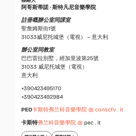
聯絡人
阿哥斯蒂諾 · 斯特凡尼音樂學院
註冊嘅辦公室同課室
聖詹姆斯街1號
31033威尼托城堡（電視） – 意大利
辦公室同教室
巴巴雷拉別墅，經加里波第25號
31033 威尼托城堡（電視）
意大利
+390423495170
+390423492984
PEO
卡斯特弗兰科音樂學院 @ conscfv . it
卡斯特
弗兰科音樂學院 @
pec . it