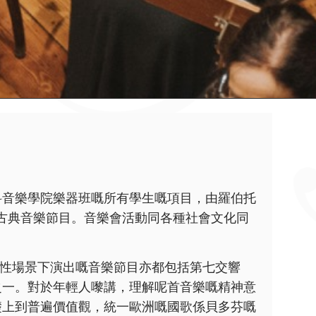
科音樂學院樂器班嘅所有學生嘅項目，由羅伯托
嘅古典音樂節目。音樂會活動同各種社會文化同
示性場景下演出嘅音樂節目亦都包括第七交響
之一。對於年輕人嚟講，理解呢首音樂嘅精神意
礎上到普遍價值觀，統一歐洲嘅國歌係貝多芬嘅