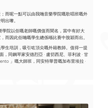
產；而呢一點可以由我哋音樂學院嘅歌唱班嘅外
證明出嚟。
ni 」音樂學院以佢嘅老師嘅價值而聞名，當中有好大
家，而因此佢哋嘅學生總係喺比賽中脫穎而出。
嘅學生培訓，吸引咗頂尖嘅外籍教師。值得一提
，同鋼琴家安德烈亞 · 盧切西尼、菲利波 · 甘
l vento 」嘅大師班，同安特華普嘅加布里埃拉 ·