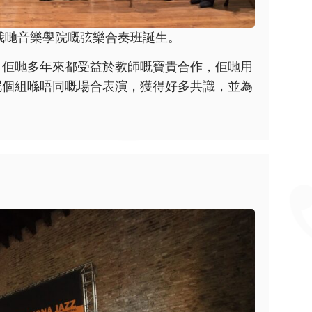
15年前喺我哋音樂學院嘅弦樂合奏班誕生。
，佢哋多年來都受益於教師嘅寶貴合作，佢哋用
呢個組喺唔同嘅場合表演，獲得好多共識，並為