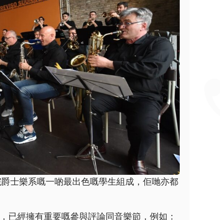
院爵士樂系嘅一啲最出色嘅學生組成，佢哋亦都
創立，已經擁有重要嘅參與評論同音樂節，例如：