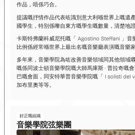
作品，唔係巧合。
提議嘅抒情作品代表咗識別意大利喺世界上嘅遺
國學生，特別係嚟自東方嘅學生嘅數量，清楚地
卡斯特弗蘭科威尼托嘅「 Agostino Steffa
比例係經常喺世界上最出名嘅音樂廳表演嘅音樂
多年來，音樂學院為咗改善音樂領域同其他領域
嘅係同波士頓音樂學院嘅大師馬庫斯 · 普拉奇嘅會面
巴嘅會面，同安特華普音樂學院嘅「 I solisti de
加布里奧等等。
好正嘅組織
音樂學院弦樂團