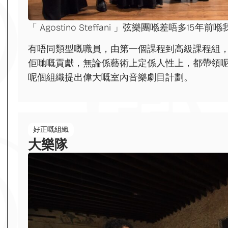
「 Agostino Steffani 」弦樂團喺差唔多
有唔同類型嘅職員，由第一個課程到高級課程組
佢哋嘅貢獻，無論係藝術上定係人性上，都帶領
呢個組織提出偉大嘅室內音樂劇目計劃。
好正嘅組織
大樂隊