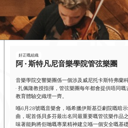
好正嘅組織
阿 · 斯特凡尼音樂學院管弦樂團
音樂學院交響樂團係一個涉及威尼托卡斯特弗蘭
· 扎佩隆教授指揮，管弦樂團每年都會提供唔同
教育體驗交織埋一齊。
喺6月28號嘅音樂會，喺希臘伊斯基亞劇院嘅暗
曲，呢首係貝多芬最出名同最重要嘅管弦樂作品
味著能夠將佢哋嘅專業精神建立喺一個安全嘅基