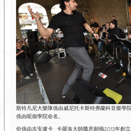
斯特凡尼大樂隊係由威尼托卡斯特弗蘭科音樂學
係由呢個學院命名。
佢係由吉安盧卡 · 卡羅洛大師嘅意願喺2013年