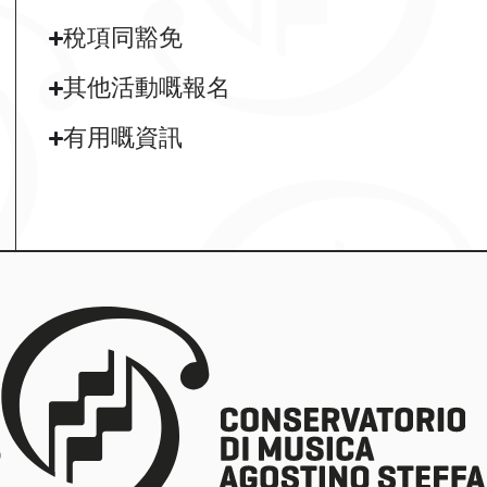
稅項同豁免
其他活動嘅報名
有用嘅資訊