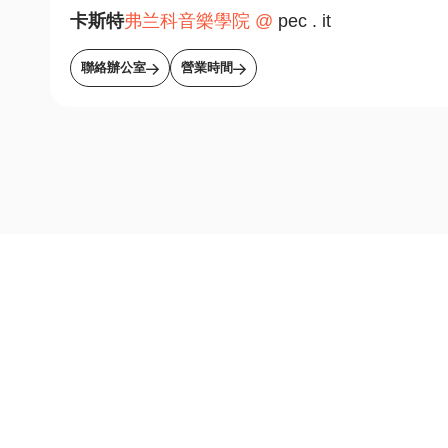
卡斯特
弗兰科音樂學院 @
pec . it
聯絡辦公室
營業時間