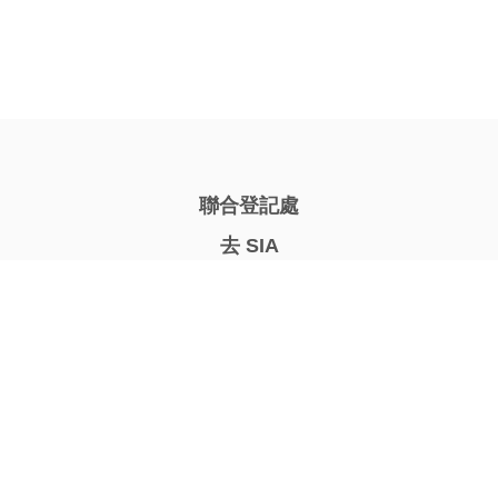
聯合登記處
去 SIA
公告板
評估單位
透明行政
供應商登記
競爭通知
Cookie 政策