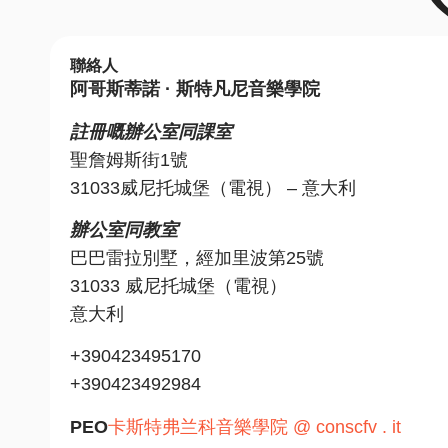
聯絡人
阿哥斯蒂諾 · 斯特凡尼音樂學院
註冊嘅辦公室同課室
聖詹姆斯街1號
31033威尼托城堡（電視） – 意大利
辦公室同教室
巴巴雷拉別墅，經加里波第25號
31033 威尼托城堡（電視）
意大利
+390423495170
+390423492984
PEO
卡斯特弗兰科音樂學院 @ conscfv . it