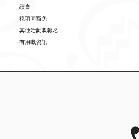
續會
稅項同豁免
其他活動嘅報名
有用嘅資訊