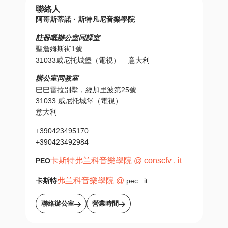
聯絡人
阿哥斯蒂諾 · 斯特凡尼音樂學院
註冊嘅辦公室同課室
聖詹姆斯街1號
31033威尼托城堡（電視） – 意大利
辦公室同教室
巴巴雷拉別墅，經加里波第25號
31033 威尼托城堡（電視）
意大利
+390423495170
+390423492984
卡斯特弗兰科音樂學院 @ conscfv . it
PEO
弗兰科音樂學院 @
卡斯特
pec . it
聯絡辦公室
營業時間