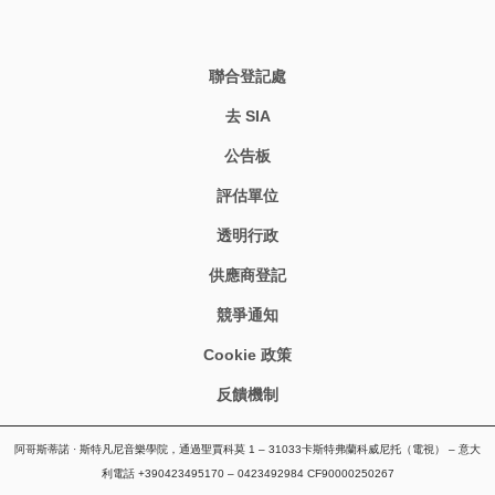
聯合登記處
去 SIA
公告板
評估單位
透明行政
供應商登記
競爭通知
Cookie 政策
反饋機制
阿哥斯蒂諾 · 斯特凡尼音樂學院，通過聖賈科莫 1 – 31033卡斯特弗蘭科威尼托（電視） – 意大
利電話 +390423495170 – 0423492984 CF90000250267