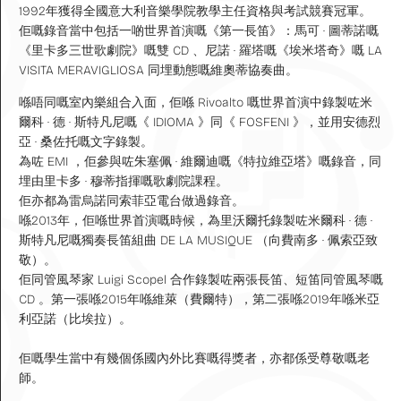
1992年獲得全國意大利音樂學院教學主任資格與考試競賽冠軍。
佢嘅錄音當中包括一啲世界首演嘅
《第一長笛》：馬可 · 圖蒂諾嘅
《里卡多三世歌劇院》嘅雙 CD 、尼諾 · 羅塔嘅《埃米塔奇》嘅 LA
VISITA MERAVIGLIOSA 同埋動態嘅維奧蒂協奏曲。
喺唔同嘅室內樂組合入面，佢喺 Rivoalto 嘅世界首演中錄製咗米
爾科 · 德 · 斯特凡尼嘅《 IDIOMA 》同《 FOSFENI 》，並用安德烈
亞 · 桑佐托嘅文字錄製。
為咗 EMI ，佢參與咗朱塞佩 · 維爾迪嘅《特拉維亞塔》嘅錄音，同
埋由里卡多 · 穆蒂指揮嘅歌劇院課程。
佢亦都為雷烏諾同索菲亞電台做過錄音。
喺2013年，佢喺世界首演嘅時候，為里沃爾托錄製咗米爾科 · 德 ·
斯特凡尼嘅獨奏長笛組曲 DE LA MUSIQUE （向費南多 · 佩索亞致
敬）。
佢同管風琴家 Luigi Scopel 合作錄製咗兩張長笛、短笛同管風琴嘅
CD 。第一張喺2015年喺維萊（費爾特），第二張喺2019年喺米亞
利亞諾（比埃拉）。
佢嘅學生當中有幾個係國內外比賽嘅得獎者，亦都係受尊敬嘅老
師。