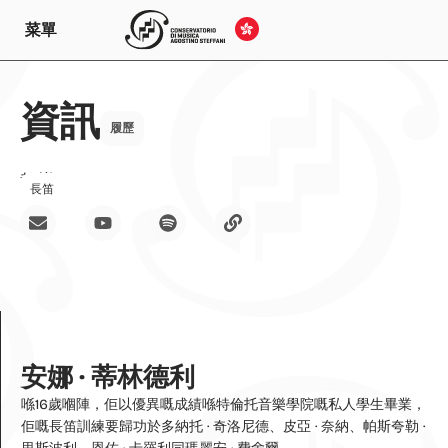
菜單
資訊
履歷
教導
長笛
安娜 · 蒂林德利
喺16歲嗰陣，佢以優異嘅成績喺特倫托音樂學院嘅私人學生畢業，
佢嘅長笛訓練要歸功於多納托 · 奇洛尼德、皮亞 · 奈納、帕斯夸勒 ·