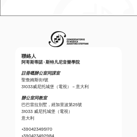
聯絡人
阿哥斯蒂諾 · 斯特凡尼音樂學院
註冊嘅辦公室同課室
聖詹姆斯街1號
31033威尼托城堡（電視） – 意大利
辦公室同教室
巴巴雷拉別墅，經加里波第25號
31033 威尼托城堡（電視）
意大利
+390423495170
+390423492984