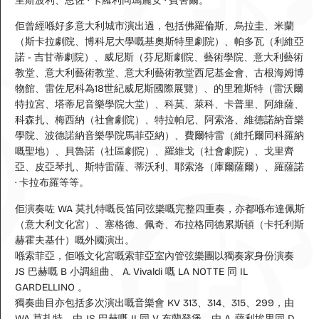
里斯波利、恩佐 · 卡羅利同瑪麗安 · 費舍爾
。
佢曾經喺好多意大利城市演出過，包括佛羅倫斯、烏拉圭、米蘭
（斯卡拉劇院、博科尼大學嘅基奧斯特里劇院）、帕多瓦（利維亞
諾 - 吉甘蒂劇院）、威尼斯（芬尼斯劇院、藝術學院、意大利藝術
教堂、意大利藝術教堂、意大利藝術教堂西尼基金會、古根海姆博
物館、雷佐尼科為18世紀威尼斯國際展覽）、的里雅斯特（雷沃爾
特拉宮、塔蒂尼音樂學院大堂）、科莫、萊科、卡普里、阿維薩、
科森扎、梅西納（社會劇院）、特拉帕尼、阿索洛、維德諾納音樂
學院、波德諾納音樂學院馬菲亞納）、費爾特雷（維托爾同科羅納
嘅聖地）、貝魯諾（社區劇院）、羅維戈（社會劇院）、戈里齊
亞、皮亞琴扎、斯特雷薩、蒂沃利、耶索洛（庫爾薩爾）、羅薩諾
· 卡拉布羅等等。
佢演奏咗 WA 莫扎特嘅長笛同弦樂嘅完整四重奏，亦都喺布達佩斯
（意大利文化宮）、塞格德、佩奇、布拉格同德累斯頓（卡托利斯
赫霍夫基什）嘅外國演出。
喺索菲亞，佢喺文化宮嘅索菲亞室內管弦樂團以獨奏家身份演奏
JS 巴赫嘅 B 小調組曲、 A. Vivaldi 嘅 LA NOTTE 同 IL
GARDELLINO 。
獨奏曲目亦包括多次演出嘅音樂會 KV 313、314、315、299，由
WA 莫扎特，由 JS 巴赫嘅 II 同 V 布蘭登堡，由 A. 薩利埃里同 D.