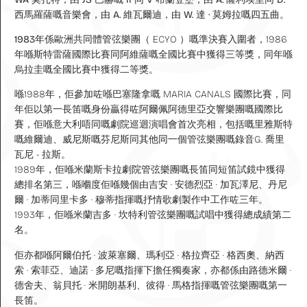
西馬羅薩嘅音樂會，由 A. 維瓦爾迪，由 W. 達 · 莫姆拉嘅四五曲。
1983年係
歐洲共同體管弦樂團（ ECYO ）嘅準決賽入圍者，1986
年喺斯特雷薩國際比賽同阿維薩嘅全國比賽中獲得三等獎，同年喺
烏拉圭嘅全國比賽中獲得二等獎。
喺1988年，佢參加咗喺巴塞隆拿嘅 MARIA CANALS 國際比賽，同
年佢以第一長笛嘅身份贏得咗阿爾佩阿德里亞交響樂團嘅國際比
賽，佢喺意大利唔同嘅劇院巡迴演唱會首次亮相，包括嘅里雅斯特
嘅維爾迪、威尼斯嘅芬尼斯同其他同一個管弦樂團嘅錄音G. 喬里
瓦尼 - 拉斯。
1989年，佢喺米蘭斯卡拉劇院管弦樂團嘅長笛同短笛試鏡中獲得
總排名第三，喺嗰度佢喺幾個由吉安 · 安德烈亞 · 加瓦澤尼、丹尼
爾 · 加蒂同里卡多 · 穆蒂指揮嘅抒情歌劇製作中工作咗三年。
1993年，佢喺米蘭吉多 · 坎特利管弦樂團嘅試唱中獲得總成績第二
名。
佢亦都喺阿爾伯托 · 波萊塞爾、瑪利亞 · 格拉齊亞 · 格西奧、納西
索 · 索菲亞、迪諾 · 多尼嘅指揮下擔任獨奏家，亦都係由路德米爾 ·
德舍夫、翁貝托 · 米開朗基利、彼得 · 馬格指揮嘅管弦樂團嘅第一
長笛。