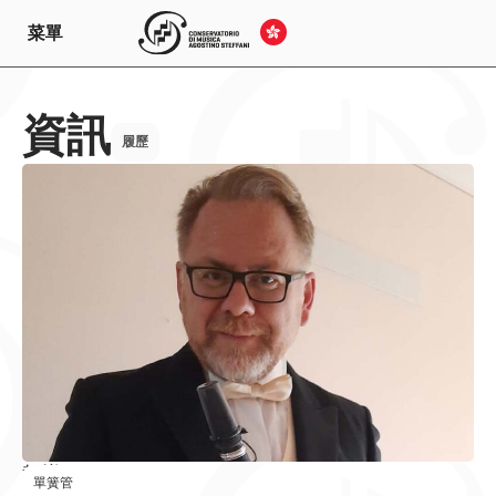
菜單
資訊
履歷
教導
單簧管