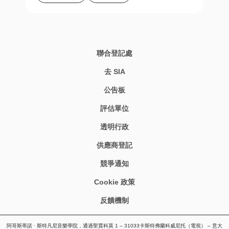
聯合登記處
去 SIA
公告板
評估單位
透明行政
供應商登記
競爭通知
Cookie 政策
反饋機制
阿哥斯蒂諾 · 斯特凡尼音樂學院，通過聖賈科莫 1 – 31033卡斯特弗蘭科威尼托（電視） – 意大