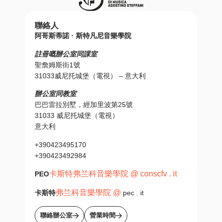
聯絡人
阿哥斯蒂諾 · 斯特凡尼音樂學院
註冊嘅辦公室同課室
聖詹姆斯街1號
31033威尼托城堡（電視） – 意大利
辦公室同教室
巴巴雷拉別墅，經加里波第25號
31033 威尼托城堡（電視）
意大利
+390423495170
+390423492984
卡斯特弗兰科音樂學院 @ conscfv . it
PEO
弗兰科音樂學院 @
卡斯特
pec . it
聯絡辦公室
營業時間