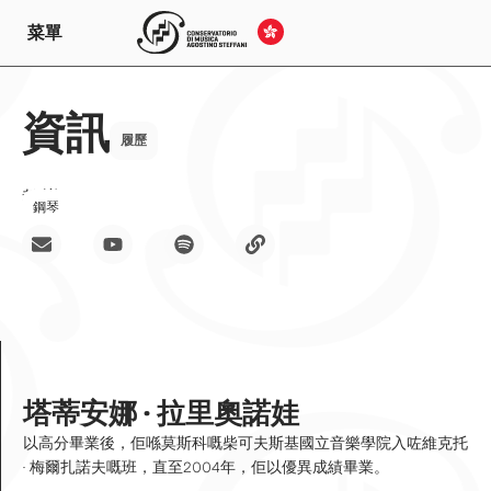
菜單
資訊
履歷
教導
鋼琴
塔蒂安娜 · 拉里奧諾娃
以高分畢業後，佢喺莫斯科嘅柴可夫斯基國立音樂學院入咗維克托
· 梅爾扎諾夫嘅班，直至2004年，佢以優異成績畢業。