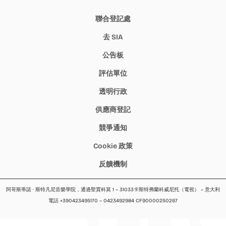
聯合登記處
去 SIA
公告板
評估單位
透明行政
供應商登記
競爭通知
Cookie 政策
反饋機制
阿哥斯蒂諾 · 斯特凡尼音樂學院，通過聖賈科莫 1 – 31033卡斯特弗蘭科威尼托（電視） – 意大利
電話 +390423495170 – 0423492984 CF90000250267