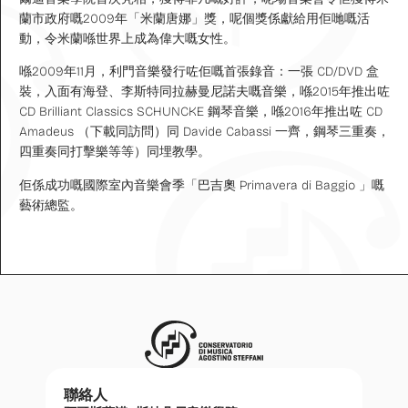
蘭市政府嘅2009年「米蘭唐娜」獎，呢個獎係獻給用佢哋嘅活
動，令米蘭喺世界上成為偉大嘅女性。
喺2009年11月，利門音樂發行咗佢嘅首張錄音：一張 CD/DVD 盒
裝，入面有海登、李斯特同拉赫曼尼諾夫嘅音樂，喺2015年推出咗
CD Brilliant Classics SCHUNCKE 鋼琴音樂，喺2016年推出咗 CD
Amadeus （下載同訪問）同 Davide Cabassi 一齊，鋼琴三重奏，
四重奏同打擊樂等等）同埋教學。
佢係成功嘅國際室內音樂會季「巴吉奧 Primavera di Baggio 」嘅
藝術總監。
聯絡人