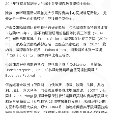
2014年獲得盧加諾意大利瑞士音樂學院教育學碩士學位。
隨後，佢喺堪薩斯城嘅帕克大學國際音樂中心同斯坦尼斯拉夫 · 尤
登尼奇一齊完善佢嘅技能，並獲得全獎學金。
塔蒂亞娜喺國際比賽中獲得過好多獎項，包括國際李斯特鋼琴比賽
（波蘭1999年）、那不勒斯聖塔爾伯格國際比賽三等獎（2004
年）同埋巴勒莫嘅「 Premio Seiler 」國際鋼琴比賽二等獎（2004
年）、網絡音樂廳嘅榮譽提名、國際音樂廳嘅第一獎（20.07）蒙
納特」國際鋼琴比賽及「 Palma d ' oro 」國際鋼琴比賽一等獎，
「 Citt à di Cantù 」國際鋼琴比賽三等獎。
佢參加過好多國際鋼琴節，包括盧卡嘅「 Col-Legno 」音樂節、
Tirolerfestspiele 、 Erl 、柏林嘅歐洲鋼琴論壇同埋德國嘅「
Bodensee-Festival 」。
佢曾經喺全歐洲（俄羅斯、白俄羅斯、德國、波蘭、法國、奧地
利、瑞士、意大利等）同美國最重要嘅球場踢過波。 2001年，佢
同由 A. Kaluzhnyi 指揮嘅音樂學院管弦樂團喺莫斯科音樂學院嘅大
劇院音樂廳演出《莫扎特第 23 號交響曲協奏曲》 , 喺批評同公開
方面都取得巨大成功。喺2009年4月，佢喺米蘭音樂學院嘅薩拉維
爾迪音樂學院首次亮相，獲得非凡嘅好評，呢場音樂會令佢獲得米