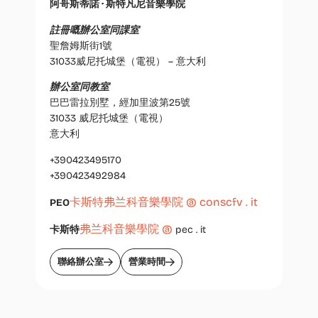
阿哥斯蒂諾 · 斯特凡尼音樂學院
註冊嘅辦公室同課室
聖詹姆斯街1號
31033威尼托城堡（電視） – 意大利
辦公室同教室
巴巴雷拉別墅，經加里波第25號
31033 威尼托城堡（電視）
意大利
+390423495170
+390423492984
卡斯特弗兰科音樂學院 @ conscfv . it
PEO
弗兰科音樂學院 @
卡斯特
pec . it
聯絡辦公室
營業時間