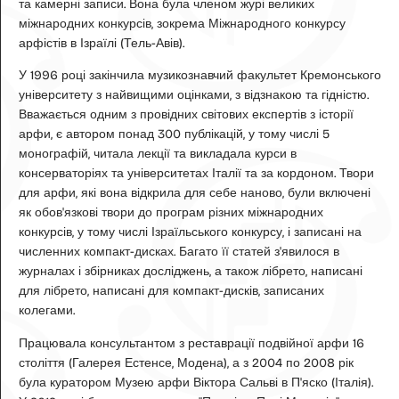
та камерні записи. Вона була членом журі великих
міжнародних конкурсів, зокрема Міжнародного конкурсу
арфістів в Ізраїлі (Тель-Авів).
У 1996 році закінчила музикознавчий факультет Кремонського
університету з найвищими оцінками, з відзнакою та гідністю.
Вважається одним з провідних світових експертів з історії
арфи, є автором понад 300 публікацій, у тому числі 5
монографій, читала лекції та викладала курси в
консерваторіях та університетах Італії та за кордоном. Твори
для арфи, які вона відкрила для себе наново, були включені
як обов'язкові твори до програм різних міжнародних
конкурсів, у тому числі Ізраїльського конкурсу, і записані на
численних компакт-дисках. Багато її статей з'явилося в
журналах і збірниках досліджень, а також лібрето, написані
для
лібрето, написані для компакт-дисків, записаних
колегами.
Працювала консультантом з реставрації подвійної арфи 16
століття (Галерея Естенсе, Модена), а з 2004 по 2008 рік
була куратором Музею арфи Віктора Сальві в П'яско (Італія).