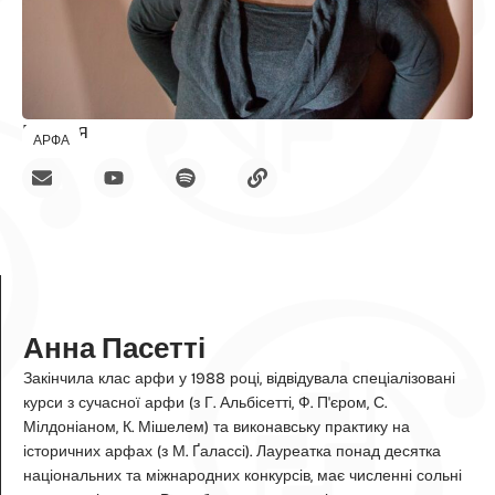
Вчення
АРФА
Анна Пасетті
Закінчила клас арфи у 1988 році, відвідувала спеціалізовані
курси з сучасної арфи (з Г. Альбісетті, Ф. П'єром, С.
Мілдоніаном, К. Мішелем) та виконавську практику на
історичних арфах (з М. Ґалассі). Лауреатка понад десятка
національних та міжнародних конкурсів, має численні сольні