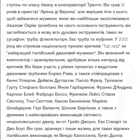
ступінь по класу
джазу
в консерваторії Тренто. Він грав 12
років в оркестрі "Арена ді Верона", але вирішив піти з нього,
щоб займатися музикою, якою він найбільше захоплювався:
джазом
. Окрім тромбона як свого основного інструмента, він
заглиблюється в мову всіх духових інструментів, таких як
сусафон
, труба, флюгельгорн, бас-труба та еуфонія. У 2012
році він отримав національну премію критиків "Top Jazz" як
"найкращий італійський джазовий музикант". Він визнаний як
композитор і аранжувальник, здобувши кілька нагород від
критиків. Він бере участь у різних проектах з видатним
джазовим трубачем Енріко Рава, а також співпрацював з
Кенні Уілером, Дейвом Дугласом, Паоло Фрезу, Трілоком
Гурту, Стефано Боллані, Яном Гарбареком, Франко Д'Андреа,
Карлою Блей, Фабріціо Боссо, Френком Лейсі, Стівом
Своллоу, Тоні Скоттом, Ханом Беннінком, Марією
Шнайдером, Гері Валенте, Шоном Бергіном, а також з
деякими з найяскравіших виконавців світового
негритянського
джазу, як-от: Грейс Джоунс, Емі Стюарт та
Джо Боуї. Він грає, аранжує і пише музику для таких відомих
італійських виконавців, як Вініціо Капоссела, Лучіо Далла,