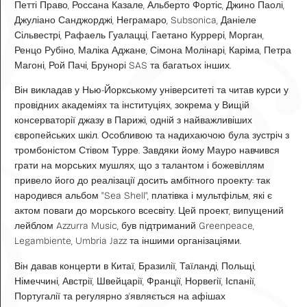
Петті Право, Россана Казале, Альберто Фортіс, Джино Паолі,
Джуліано Санджорджі, Неграмаро, Subsonica, Даніеле
Сільвестрі, Рафаель Гуалацці, Гаетано Куррері, Морган,
Ренцо Рубіно, Маліка Аджане, Сімона Молінарі, Каріма, Петра
Магоні, Рой Пачі, Брунорі SAS та багатьох інших.
Він викладав у Нью-Йоркському університеті та читав курси у
провідних академіях та інституціях, зокрема у Вищій
консерваторії джазу в Парижі, одній з найважливіших
європейських шкіл. Особливою та надихаючою була зустріч з
тромбоністом Стівом Турре. Завдяки йому Мауро навчився
грати на морських мушлях, що з талантом і божевіллям
привело його до реалізації досить амбітного проекту: так
народився альбом "Sea Shell", платівка і мультфільм, які є
актом поваги до морського всесвіту. Цей проект, випущений
лейблом Azzurra Music, був підтриманий Greenpeace,
Legambiente, Umbria Jazz та іншими організаціями.
Він давав концерти в Китаї, Бразилії, Таїланді, Польщі,
Німеччині, Австрії, Швейцарії, Франції, Норвегії, Іспанії,
Португалії та регулярно з'являється на афішах