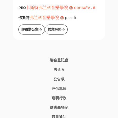
卡斯特弗兰科音樂學院 @ conscfv . it
PEO
弗兰科音樂學院 @
卡斯特
pec . it
聯絡辦公室
營業時間
聯合登記處
去 SIA
公告板
評估單位
透明行政
供應商登記
競爭通知