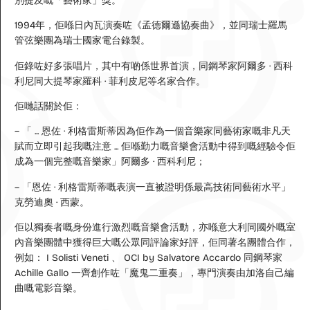
別提及嘅「藝術家」獎。
1994年，佢喺日內瓦演奏咗《孟德爾遜協奏曲》，並同瑞士羅馬
管弦樂團為瑞士國家電台錄製。
佢錄咗好多張唱片，其中有啲係世界首演，同鋼琴家阿爾多 · 西科
利尼同大提琴家羅科 · 菲利皮尼等名家合作。
佢哋話關於佢：
– 「 ... 恩佐 · 利格雷斯蒂因為佢作為一個音樂家同藝術家嘅非凡天
賦而立即引起我嘅注意 ... 佢喺勤力嘅音樂會活動中得到嘅經驗令佢
成為一個完整嘅音樂家」阿爾多 · 西科利尼；
– 「恩佐 · 利格雷斯蒂嘅表演一直被證明係最高技術同藝術水平」
克勞迪奧 · 西蒙。
佢以獨奏者嘅身份進行激烈嘅音樂會活動，亦喺意大利同國外嘅室
內音樂團體中獲得巨大嘅公眾同評論家好評，佢同著名團體合作，
例如： I Solisti Veneti 、 OCI by Salvatore Accardo 同鋼琴家
Achille Gallo 一齊創作咗「魔鬼二重奏」，專門演奏由加洛自己編
曲嘅電影音樂。