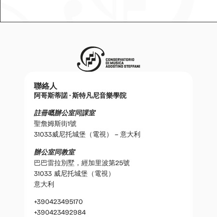
聯絡人
阿哥斯蒂諾 · 斯特凡尼音樂學院
註冊嘅辦公室同課室
聖詹姆斯街1號
31033威尼托城堡（電視） – 意大利
辦公室同教室
巴巴雷拉別墅，經加里波第25號
31033 威尼托城堡（電視）
意大利
+390423495170
+390423492984