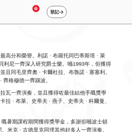
登記
分和榮譽。利諾 · 布羅托同巴蒂斯塔 · 萊
 吉貝利尼一齊深入研究爵士樂。喺1993年，佢獲得
同毛里齊奧 · 卡爾杜拉、布魯諾 · 塞塞利、
特 · 齊格穆德一齊踢波。
· 拉瓦一齊演奏，並且獲得咗最佳結他手嘅獎學
· 布萊、史蒂夫 · 燕子、史蒂夫 · 科爾曼、
樂）嘅暑期課程期間獲得獎學金，多謝佢喺波士頓
佐尼、米克 · 古德里克同埋其他好多人一齊演奏。