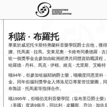
利諾 · 布羅托
畢業於威尼托卡斯特弗蘭科音樂學院爵士吉他，獲得最高
娜、托馬索 · 拉馬、安東尼奧 · 卡維奇同桑德羅 ·
咗一個獎學金去參加由歐洲經濟共同體資助嘅課程，並且
哈羅德 · 丹科、馬克 · 伊根、維克 · 尤里斯、艾略
喺94年，佢參加咗錫耶納爵士樂，喺嗰度同恩里科 
金。同年佢攞到獎學金入博洛尼亞專業管弦樂團，同卡拉 
布魯諾 · 托馬索等指揮合作。
喺1995年，佢喺伯克利音樂學院（翁布里亞爵士
（美國）度過9個月，同比利 · 皮爾斯、乔治 · 加