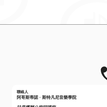
聯絡人
阿哥斯蒂諾 · 斯特凡尼音樂學院