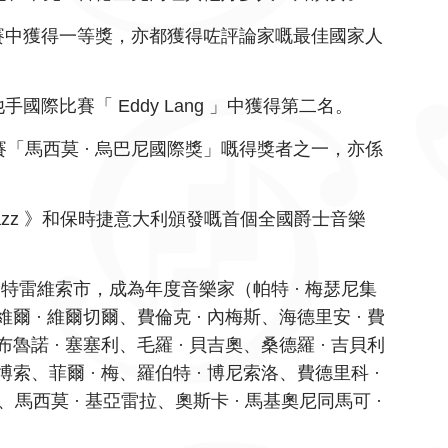
比賽中獲得一等獎，亦都獲得咗評論家嘅最佳國家人
國際比賽「 Eddy Lang 」中獲得第二名。
比賽「馬西莫 · 烏巴尼國際獎」嘅得獎者之一，亦係
sic jazz 》和保時捷意大利頒發嘅首個全國爵士音樂
o 」 - 特雷維索市，成為年度音樂家（帕特 · 梅瑟尼集
維爾 · 維爾切爾、費倫克 · 內梅斯、海德里安 · 費
布魯諾 · 塞塞利、毛羅 · 貝吉奧、桑德羅 · 吉貝利
博索、菲爾 · 梅、羅伯特 · 博尼索洛、費德里科 ·
馬西莫 · 基亞雷拉、奧斯卡 · 馬基奧尼同馬可 ·